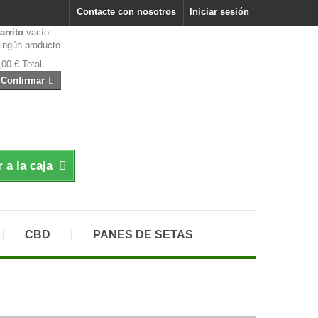
Contacte con nosotros
Iniciar sesión
arrito
vacío
ingún producto
,00 €
Total
Confirmar
r a la caja
CBD
PANES DE SETAS