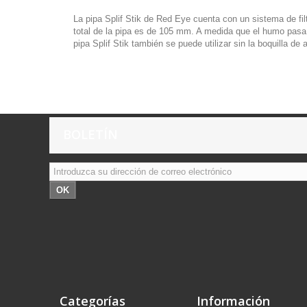
La pipa Splif Stik de Red Eye cuenta con un sistema de fil
total de la pipa es de 105 mm. A medida que el humo pasa a
pipa Splif Stik también se puede utilizar sin la boquilla d
BOLETÍN
OK
Categorías
Información