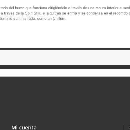
trado del humo que funciona dirigiéndolo a través de una ranura interior a mo
 través de la Splif Stik, el alquitrán se enfría y se condensa en el recorrid
e aluminio suministrada, como un Chillum.
Mi cuenta