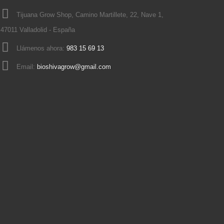
Tijuana Grow Shop, Camino Martillete, 22, Nave 1,
47011 Valladolid - España
Llámenos ahora:
983 15 69 13
Email:
bioshivagrow@gmail.com