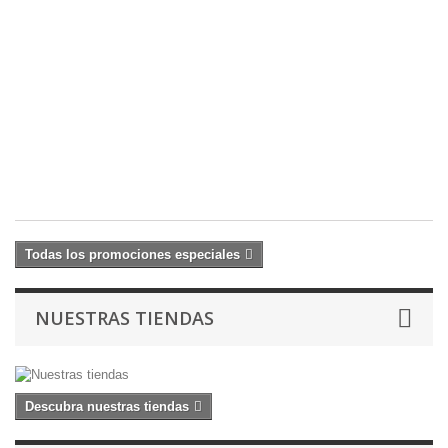
S
O
!!
S
45
€
!!.
45
62
€
Todas los promociones especiales
NUESTRAS TIENDAS
Descubra nuestras tiendas