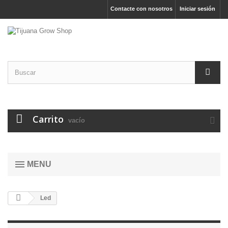
Contacte con nosotros
Iniciar sesión
Carrito
vacío
MENU
Led