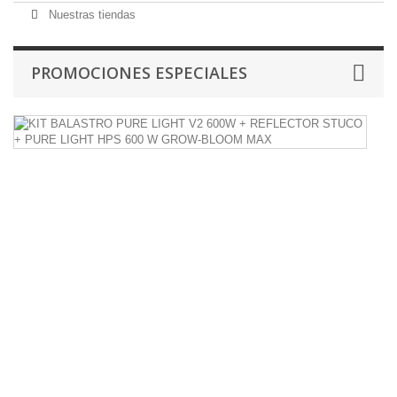
Nuestras tiendas
PROMOCIONES ESPECIALES
K
B
L
P
6
+
R
S
+
P
L
H
6
W
G
B
M