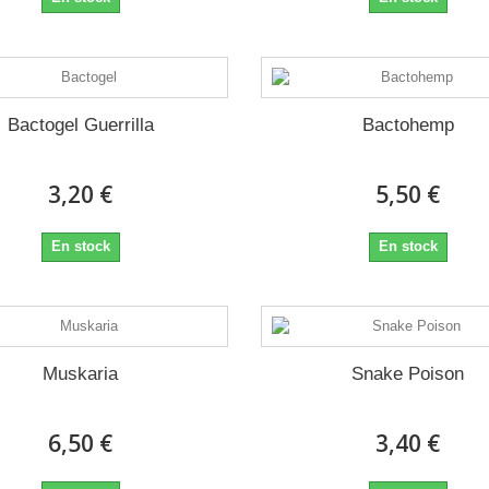
OR
Bactogel Guerrilla
Bactohemp
3,20 €
5,50 €
En stock
En stock
R
Muskaria
Snake Poison
6,50 €
3,40 €