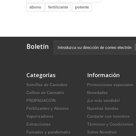
abono
fertilizante
potente
Boletín
Categorías
Información
Semillas de Cannabis
Promociones especiales
Cultivo de Cannabis
Novedades
PROPAGACIÓN
¡Lo más vendido!
Fertilizantes y Abonos
Nuestras tiendas
Vaporizadores
Contacte con nosotros
Extracciones
Términos y Condiciones
Fumador y parafernalia
Sobre Nosotros