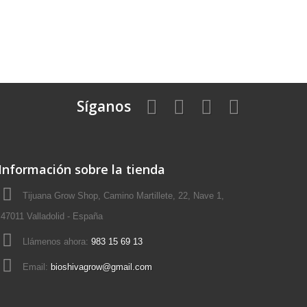
Síganos
Información sobre la tienda
Tijuana Grow Shop, Camino Martillete, 22, Nave 1,
47011 Valladolid - España
Llámenos ahora:
983 15 69 13
Email:
bioshivagrow@gmail.com