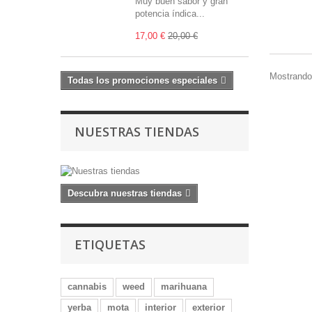
Muy buen sabor y gran
potencia índica...
17,00 €
20,00 €
Mostrando 
Todas los promociones especiales
NUESTRAS TIENDAS
Descubra nuestras tiendas
ETIQUETAS
cannabis
weed
marihuana
yerba
mota
interior
exterior