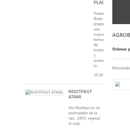
PLAGRON
Power
Buds
proporciona
una
AGROB
mayor
formación
de
Ordenar 
brotes
y
acelera
la...
Mostrando 
10,50 €
ROOTFAST
ATAMI
Ata Rootfast es un
estimulador de la
raiz, 100% vegetal,
el cual...