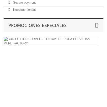
Secure payment
Nuestras tiendas
PROMOCIONES ESPECIALES
B
C
C
-
T
D
P
C
P
F
Ti
de
po
pr
co