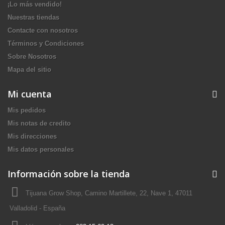
¡Lo más vendido!
Nuestras tiendas
Contacte con nosotros
Términos y Condiciones
Sobre Nosotros
Mapa del sitio
Mi cuenta
Mis pedidos
Mis notas de credito
Mis direcciones
Mis datos personales
Información sobre la tienda
Tijuana Grow Shop, Camino Martillete, 22, Nave 1, 47011
Valladolid - España