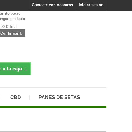
Contacte con nosotros
Iniciar sesión
arrito
vacío
ingún producto
,00 €
Total
Confirmar
r a la caja
CBD
PANES DE SETAS