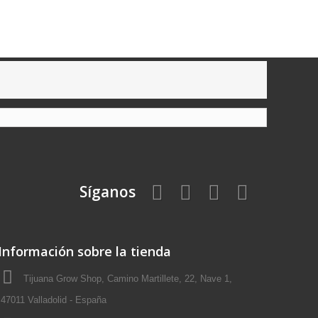
Síganos
Información sobre la tienda
Tijuana Grow Shop, Camino Martillete, 22, Nave 1,
47011 Valladolid - España