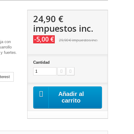
24,90 €
impuestos inc.
-5,00 €
29,90 €
impuestos inc.
ja con
arrollo
y fuertes.
Cantidad
terest
Añadir al
carrito