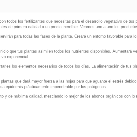
on todos los fertilizantes que necesitas para el desarrollo vegetativo de tu
ntes de primera calidad a un precio increíble. Veamos uno a uno los producto
ervirán para todas las fases de la planta. Creará un entorno favorable para l
inicio que tus plantas asimilen todos los nutrientes disponibles. Aumentará v
tivo exponencial.
tarles los elementos necesarios de todos los días. La alimentación de tus pl
 plantas que dará mayor fuerza a las hojas para que aguante el estrés debido a
uesa epidermis prácticamente impenetrable por los patógenos.
o y de máxima calidad, mezclando lo mejor de los abonos orgánicos con lo 