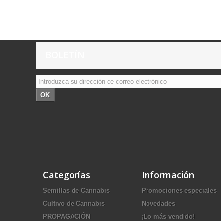
BOLETÍN
OK
Categorías
Información
Semillas de Cannabis
Promociones especiales
Cultivo de Cannabis
Novedades
PROPAGACIÓN
¡Lo más vendido!