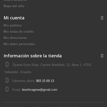
Mapa del sitio
Mi cuenta
Mis pedidos
Mis notas de credito
Mis direcciones
Mis datos personales
Información sobre la tienda
Tijuana Grow Shop, Camino Martillete, 22, Nave 1, 47011
Valladolid - España
Llámenos ahora:
983 15 69 13
Email:
bioshivagrow@gmail.com