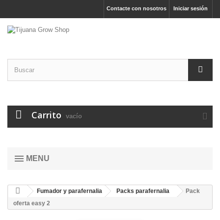
Contacte con nosotros
Iniciar sesión
Carrito
vacío
MENU
Fumador y parafernalia
Packs parafernalia
Pack
oferta easy 2