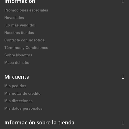
Información
Promociones especiales
Novedades
¡Lo más vendido!
Nuestras tiendas
Contacte con nosotros
Términos y Condiciones
Sobre Nosotros
Mapa del sitio
Mi cuenta
Mis pedidos
Mis notas de credito
Mis direcciones
Mis datos personales
Información sobre la tienda