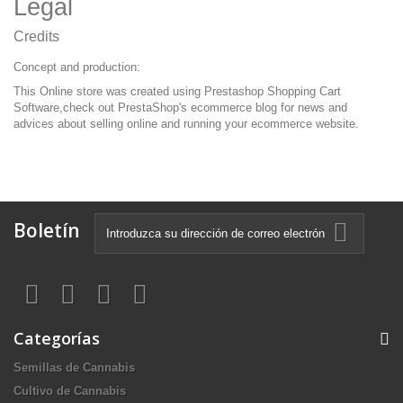
Legal
Credits
Concept and production:
This Online store was created using
Prestashop Shopping Cart
Software
,check out PrestaShop's
ecommerce blog
for news and
advices about selling online and running your ecommerce website.
Boletín
Categorías
Semillas de Cannabis
Cultivo de Cannabis