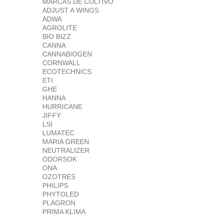
MARCAS DE CULTIVO
ADJUST A WINGS
ADWA
AGROLITE
BIO BIZZ
CANNA
CANNABIOGEN
CORNWALL
ECOTECHNICS
ETI
GHE
HANNA
HURRICANE
JIFFY
LSI
LUMATEC
MARIA GREEN
NEUTRALIZER
ODORSOK
ONA
OZOTRES
PHILIPS
PHYTOLED
PLAGRON
PRIMA KLIMA