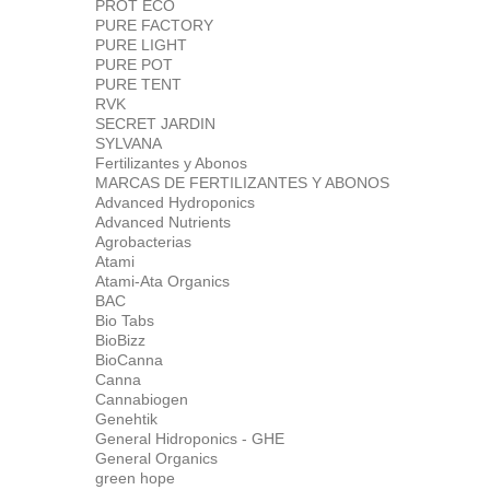
PROT ECO
PURE FACTORY
PURE LIGHT
PURE POT
PURE TENT
RVK
SECRET JARDIN
SYLVANA
Fertilizantes y Abonos
MARCAS DE FERTILIZANTES Y ABONOS
Advanced Hydroponics
Advanced Nutrients
Agrobacterias
Atami
Atami-Ata Organics
BAC
Bio Tabs
BioBizz
BioCanna
Canna
Cannabiogen
Genehtik
General Hidroponics - GHE
General Organics
green hope