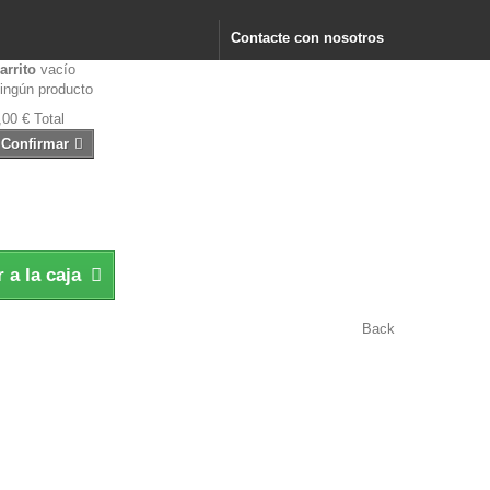
Contacte con nosotros
arrito
vacío
ingún producto
,00 €
Total
Confirmar
r a la caja
Back