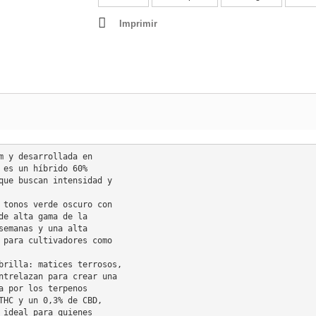
Imprimir
m y desarrollada en
 es un híbrido 60%
que buscan intensidad y 
 tonos verde oscuro con 
de alta gama de la 
semanas y una alta 
 para cultivadores como 
brilla: matices terrosos,
ntrelazan para crear una
a por los terpenos 
THC y un 0,3% de CBD, 
 ideal para quienes 