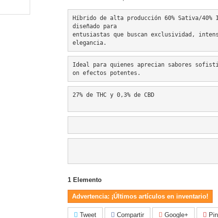
Híbrido de alta producción 60% Sativa/40% I
diseñado para 
entusiastas que buscan exclusividad, intens
elegancia.
Ideal para quienes aprecian sabores sofist
on efectos potentes.
27% de THC y 0,3% de CBD
1
Elemento
Advertencia: ¡Últimos artículos en inventario!
Tweet
Compartir
Google+
Pin