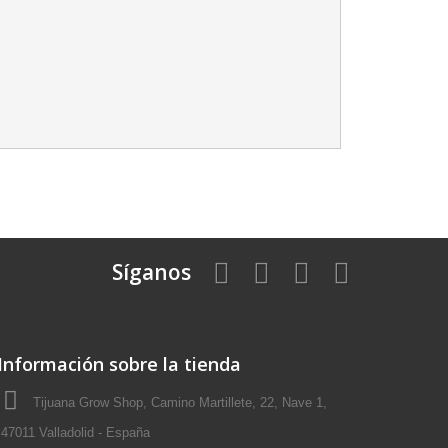
Síganos
Información sobre la tienda
Tijuana Grow Shop, Camino Martillete, 22, Nave 1,
47011 Valladolid - España