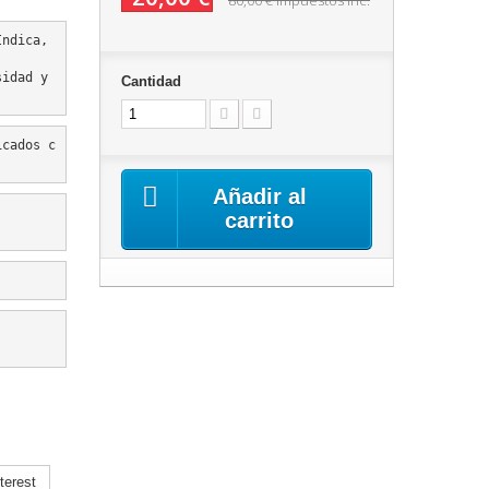
80,00 €
impuestos inc.
ndica, 
idad y 
Cantidad
icados c
Añadir al
carrito
terest