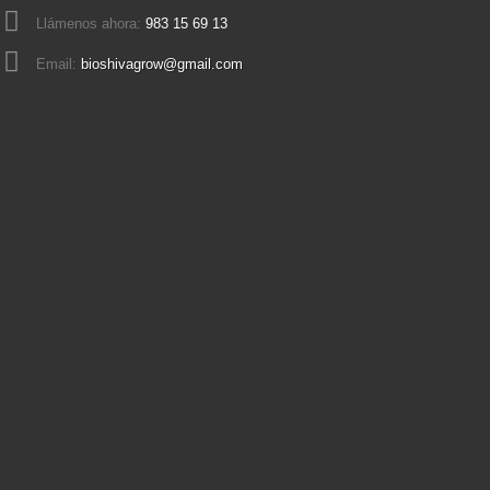
Llámenos ahora:
983 15 69 13
Email:
bioshivagrow@gmail.com