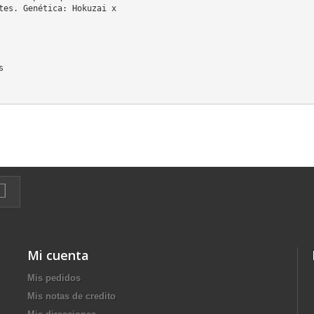
tes. Genética: Hokuzai x


Mi cuenta
Mis pedidos
Mis notas de credito