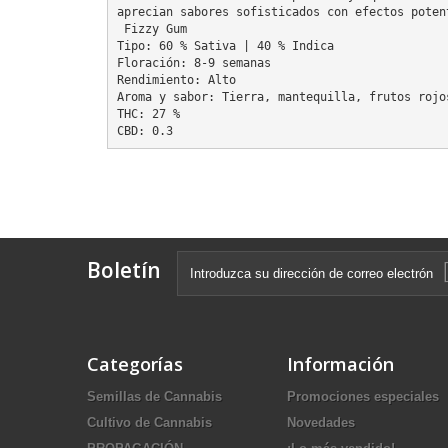
aprecian sabores sofisticados con efectos poten
 Fizzy Gum

Tipo: 60 % Sativa | 40 % Indica

Floración: 8-9 semanas

Rendimiento: Alto

Aroma y sabor: Tierra, mantequilla, frutos rojos
THC: 27 %

CBD: 0.3
Boletín
Categorías
Información
Semillas de Cannabis
Promociones especiales
Cultivo de Cannabis
Novedades