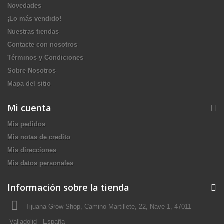
Novedades
¡Lo más vendido!
Nuestras tiendas
Contacte con nosotros
Términos y Condiciones
Sobre Nosotros
Mapa del sitio
Mi cuenta
Mis pedidos
Mis notas de credito
Mis direcciones
Mis datos personales
Información sobre la tienda
Tijuana Grow Shop, Camino Martillete, 22, Nave 1, 47011
Valladolid - España